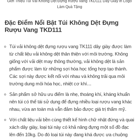
Giới Thiệu Túi Vải Không Dệt Đựng Rượu Vang TKD111 Dây Giày In Logo
Làm Quà Tặng
Đặc Điểm Nổi Bật Túi Không Dệt Đựng
Rượu Vang TKD111
Túi vải không dệt đựng rượu vang TK111 dây giày được làm
từ chất liệu vải không dệt thân thiện với môi trường. Không
giống với vải dệt may thông thường, vải không dệt là sản
phẩm được làm từ những sợi hóa học tổng hợp tạo thành.
Các sợi này được kết nối với nhau và không trải qua môi
trường dung môi hóa học, nhiệt cơ khí…
Sản phẩm sở hữu ưu điểm là nhẹ, thoáng khí, kháng khuẩn
nên túi có thể tái sử dụng để đựng nhiều loại rượu vang khác
nhau, vừa an toàn mà vẫn đảm bảo được giá trị thẩm mỹ.
Với chất liệu vải bền cùng thiết kế hình chữ nhật đứng và quai
xách dây giày, loại túi này có khả năng đựng một số đồ đạc
lên đến 10kg. Do đó loại túi này đang khá được ưa chuộng