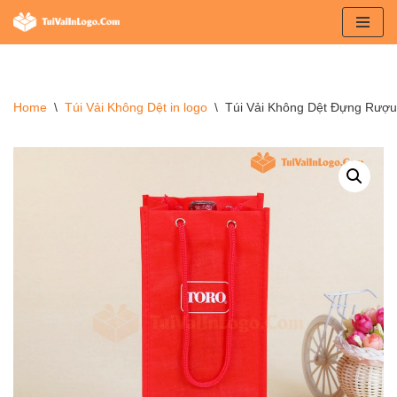
Chuyển
tới
nội
Home
\
Túi Vải Không Dệt in logo
\
Túi Vải Không Dệt Đựng Rượu
dung