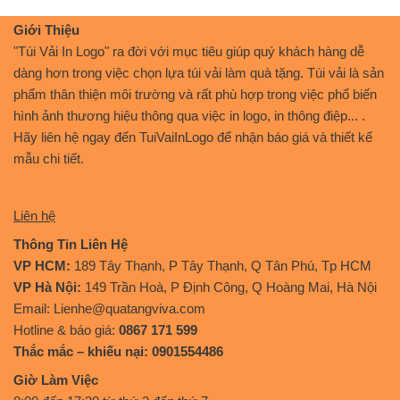
Giới Thiệu
"Túi Vải In Logo" ra đời với mục tiêu giúp quý khách hàng dễ
dàng hơn trong việc chọn lựa túi vải làm quà tặng. Túi vải là sản
phẩm thân thiện môi trường và rất phù hợp trong việc phổ biến
hình ảnh thương hiệu thông qua việc in logo, in thông điệp... .
Hãy liên hệ ngay đến TuiVaiInLogo để nhận báo giá và thiết kế
mẫu chi tiết.
Liên hệ
Thông Tin Liên Hệ
VP HCM:
189 Tây Thạnh, P Tây Thạnh, Q Tân Phú, Tp HCM
VP Hà Nội:
149 Trần Hoà, P Định Công, Q Hoàng Mai, Hà Nội
Email: Lienhe@quatangviva.com
Hotline & báo giá:
0867 171 599
Thắc mắc – khiếu nại: 0901554486
Giờ Làm Việc