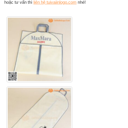
hoặc tư vấn thì
liên hệ tuivaiinlogo.com
nhé!