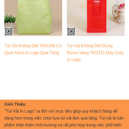
Túi Vải Không Dệt TKD106 Có
Túi Vải Không Dệt Đựng
Quai Xách In Logo Quà Tặng
Rượu Vang TKD111 Dây Giày
In Logo
Giới Thiệu
"Túi Vải In Logo" ra đời với mục tiêu giúp quý khách hàng dễ
dàng hơn trong việc chọn lựa túi vải làm quà tặng. Túi vải là sản
phẩm thân thiện môi trường và rất phù hợp trong việc phổ biến