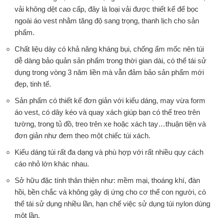
vải không dệt cao cấp, đây là loại vải được thiết kế để bọc
ngoài áo vest nhằm tăng độ sang trọng, thanh lịch cho sản
phẩm.
Chất liệu dày có khả năng kháng bụi, chống ẩm mốc nên túi
dễ dàng bảo quản sản phẩm trong thời gian dài, có thể tái sử
dụng trong vòng 3 năm liền mà vẫn đảm bảo sản phẩm mới
đẹp, tinh tế.
Sản phẩm có thiết kế đơn giản với kiểu dáng, may vừa form
áo vest, có dây kéo và quay xách giúp bạn có thể treo trên
tường, trong tủ đồ, treo trên xe hoặc xách tay…thuận tiện và
đơn giản như đem theo một chiếc túi xách.
Kiểu dáng túi rất đa dạng và phù hợp với rất nhiều quy cách
cáo nhỏ lớn khác nhau.
Sở hữu đặc tính thân thiện như: mềm mại, thoáng khí, đàn
hồi, bền chắc và không gây dị ứng cho cơ thể con người, có
thể tái sử dụng nhiều lần, hạn chế việc sử dụng túi nylon dùng
một lần.