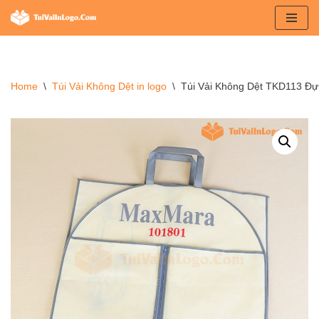
Chuyển
tới
nội
Home
\
Túi Vải Không Dệt in logo
\
Túi Vải Không Dệt TKD113 Đự
dung