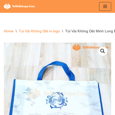
Chuyển
tới
nội
Home
\
Túi Vải Không Dệt in logo
\
Túi Vải Không Dệt Minh Long
dung