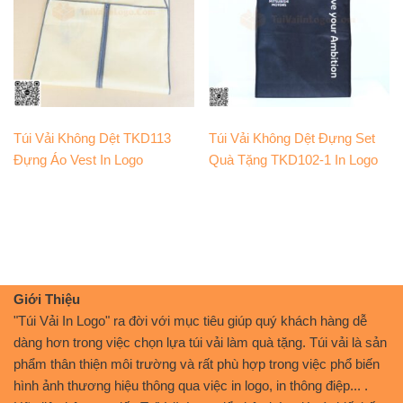
Túi Vải Không Dệt TKD113
Túi Vải Không Dệt Đựng Set
Đựng Áo Vest In Logo
Quà Tặng TKD102-1 In Logo
Giới Thiệu
"Túi Vải In Logo" ra đời với mục tiêu giúp quý khách hàng dễ
dàng hơn trong việc chọn lựa túi vải làm quà tặng. Túi vải là sản
phẩm thân thiện môi trường và rất phù hợp trong việc phổ biến
hình ảnh thương hiệu thông qua việc in logo, in thông điệp... .