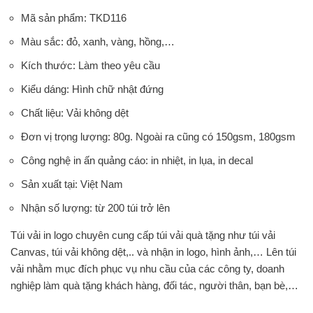
Mã sản phẩm: TKD116
Màu sắc: đỏ, xanh, vàng, hồng,…
Kích thước: Làm theo yêu cầu
Kiểu dáng: Hình chữ nhật đứng
Chất liệu: Vải không dệt
Đơn vị trọng lượng: 80g. Ngoài ra cũng có 150gsm, 180gsm
Công nghệ in ấn quảng cáo: in nhiệt, in lụa, in decal
Sản xuất tại: Việt Nam
Nhận số lượng: từ 200 túi trở lên
Túi vải in logo chuyên cung cấp túi vải quà tặng như túi vải
Canvas, túi vải không dệt,.. và nhận in logo, hình ảnh,… Lên túi
vải nhằm mục đích phục vụ nhu cầu của các công ty, doanh
nghiệp làm quà tặng khách hàng, đối tác, người thân, bạn bè,…