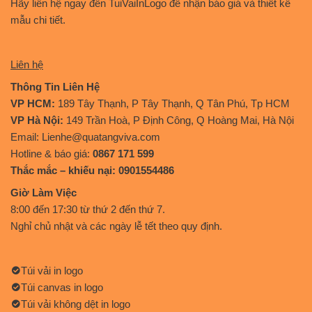
Hãy liên hệ ngay đến TuiVaiInLogo để nhận báo giá và thiết kế
mẫu chi tiết.
Liên hệ
Thông Tin Liên Hệ
VP HCM:
189 Tây Thạnh, P Tây Thạnh, Q Tân Phú, Tp HCM
VP Hà Nội:
149 Trần Hoà, P Định Công, Q Hoàng Mai, Hà Nội
Email: Lienhe@quatangviva.com
Hotline & báo giá:
0867 171 599
Thắc mắc – khiếu nại: 0901554486
Giờ Làm Việc
8:00 đến 17:30 từ thứ 2 đến thứ 7.
Nghỉ chủ nhật và các ngày lễ tết theo quy định.
Túi vải in logo
Túi canvas in logo
Túi vải không dệt in logo