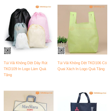
Túi Vải Không Dệt Dây Rút
Túi Vải Không Dệt TKD106 Có
TKD109 In Logo Làm Quà
Quai Xách In Logo Quà Tặng
Tặng