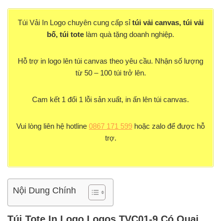
Túi Vải In Logo chuyên cung cấp sỉ
túi vải canvas, túi vải
bố, túi tote
làm quà tặng doanh nghiệp.
Hỗ trợ in logo lên túi canvas theo yêu cầu. Nhận số lượng
từ 50 – 100 túi trở lên.
Cam kết 1 đổi 1 lỗi sản xuất, in ấn lên túi canvas.
Vui lòng liên hệ hotline
0867 171 599
hoặc zalo để được hỗ
trợ.
Nội Dung Chính
Túi Tote In Logo Logos TVC01-9 Có Quai