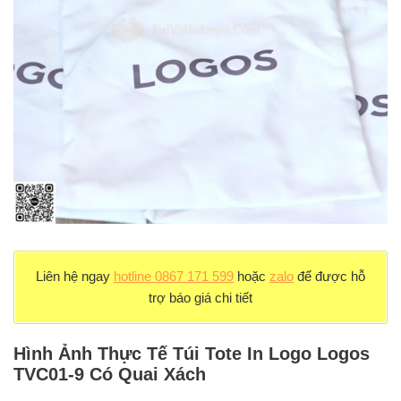
Liên hệ ngay
hotline 0867 171 599
hoặc
zalo
để được hỗ
trợ báo giá chi tiết
Hình Ảnh Thực Tế Túi Tote In Logo Logos
TVC01-9 Có Quai Xách