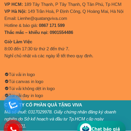
VP HCM:
189 Tây Thạnh, P Tây Thạnh, Q Tân Phú, Tp HCM
VP Hà Nội:
149 Trần Hoà, P Định Công, Q Hoàng Mai, Hà Nội
Email: Lienhe@quatangviva.com
Hotline & báo giá:
0867 171 599
Thắc mắc – khiếu nại: 0901554486
Giờ Làm Việc
8:00 đến 17:30 từ thứ 2 đến thứ 7.
Nghỉ chủ nhật và các ngày lễ tết theo quy định.
Túi vải in logo
Túi canvas in logo
Túi vải không dệt in logo
Túi vải đay in logo
CÔNG TY CỔ PHẦN QUÀ TẶNG VIVA
Mã số thuế: 0317029978. Giấy chứng nhận đăng ký doanh
nghiệp do Sở kế hoạch và đầu tư Tp.HCM cấp ngày
12/11/2021.
Chat báo giá