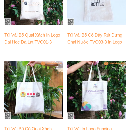
Túi Vải Bố Quai Xách In Logo
Túi Vải Bố Có Dây Rút Đựng
Đại Học Đà Lạt TVC01-3
Chai Nước TVC03-3 In Logo
Túi Vải Bố Có Quai Xách
Túi Vải In Logo Funding