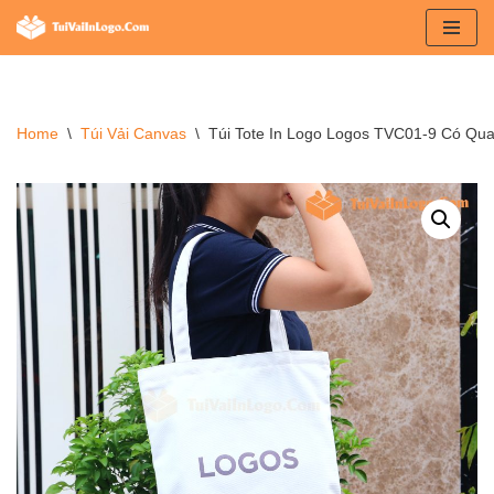
Chuyển
tới
nội
Home
\
Túi Vải Canvas
\
Túi Tote In Logo Logos TVC01-9 Có Qua
dung