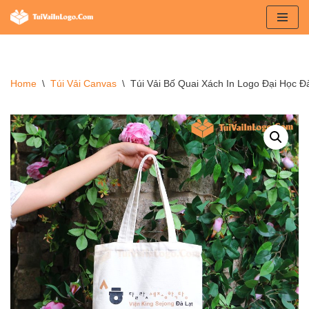
Chuyển
tới
nội
Home
\
Túi Vải Canvas
\
Túi Vải Bố Quai Xách In Logo Đại Học 
dung