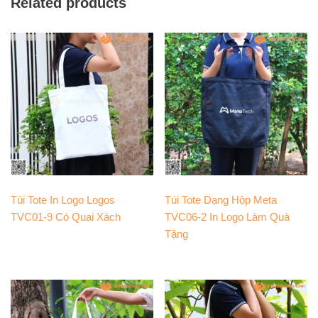
Related products
Túi Tote In Logo Logos
Túi Tote Dạng Hộp Meta
TVC01-9 Có Quai Xách
TVC06-2 In Logo Làm Quà
Tặng