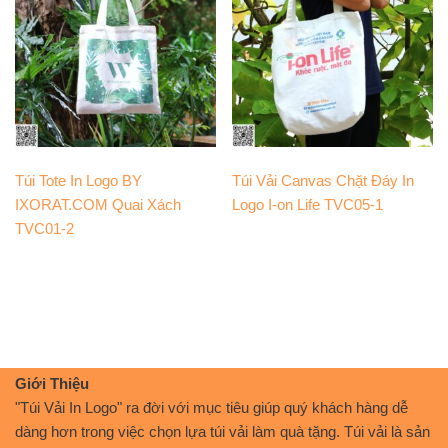
Túi Tote In Logo BY
Túi Vải Canvas Chặt Đáy In
IXORAT.COM Quai Xách
Logo I-on Life TVC05-1
TVC01-2
Giới Thiệu
"Túi Vải In Logo" ra đời với mục tiêu giúp quý khách hàng dễ
dàng hơn trong việc chọn lựa túi vải làm quà tặng. Túi vải là sản