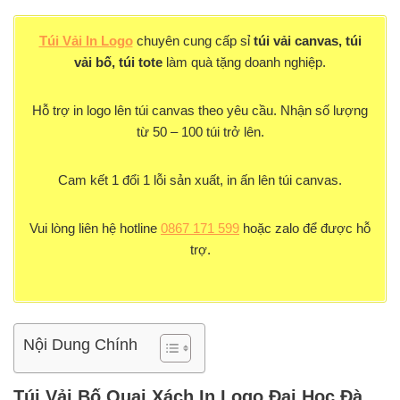
Túi Vải In Logo
chuyên cung cấp sỉ
túi vải canvas, túi
vải bố, túi tote
làm quà tặng doanh nghiệp.
Hỗ trợ in logo lên túi canvas theo yêu cầu. Nhận số lượng
từ 50 – 100 túi trở lên.
Cam kết 1 đổi 1 lỗi sản xuất, in ấn lên túi canvas.
Vui lòng liên hệ hotline
0867 171 599
hoặc zalo để được hỗ
trợ.
Nội Dung Chính
Túi Vải Bố Quai Xách In Logo Đại Học Đà