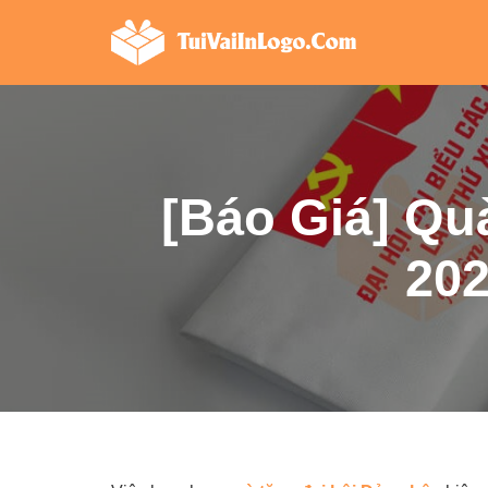
Chuyển
tới
nội
dung
[Báo Giá] Qu
202