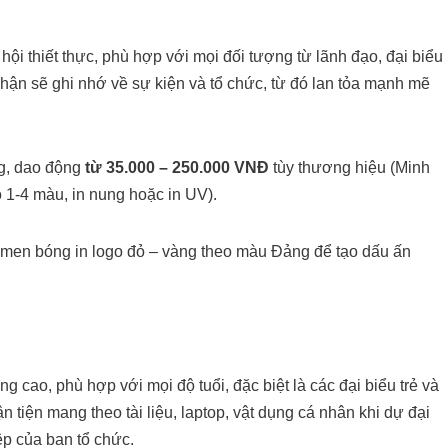
hội thiết thực, phù hợp với mọi đối tượng từ lãnh đạo, đại biểu
hận sẽ ghi nhớ về sự kiện và tổ chức, từ đó lan tỏa mạnh mẽ
ng, dao động
từ 35.000 – 250.000 VNĐ
tùy thương hiệu (Minh
o 1-4 màu, in nung hoặc in UV).
g men bóng in logo đỏ – vàng theo màu Đảng để tạo dấu ấn
 cao, phù hợp với mọi độ tuổi, đặc biệt là các đại biểu trẻ và
tiện mang theo tài liệu, laptop, vật dụng cá nhân khi dự đại
ệp của ban tổ chức.