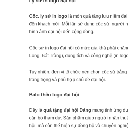
Ly sứ in logo đại hội
Cốc, ly sứ in logo
là món quà tặng lưu niệm đại 
đến khách mời. Mỗi lần sử dụng cốc sứ, người n
hình ảnh đại hội đến cộng đồng.
Cốc sứ in logo đại hội có mức giá khá phải chă
Long, Bát Tràng), dung tích và công nghệ (in log
Tuy nhiên, đơn vị tổ chức nên chọn cốc sứ trắn
trang trọng và phù hợp chủ đề đại hội.
Balo thêu logo đại hội
Đây là
quà tặng đại hội Đảng
mang tính ứng dụng
cán bộ tham dự. Sản phẩm giúp người nhận thuận 
hội, mà còn thể hiện sự đồng bộ và chuyên nghi