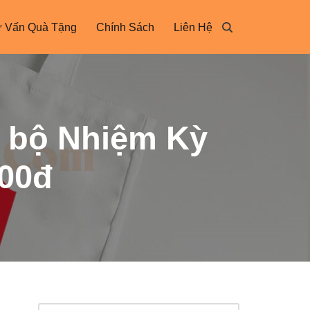
 Vấn Quà Tặng
Chính Sách
Liên Hệ
g bộ Nhiệm Kỳ
000đ