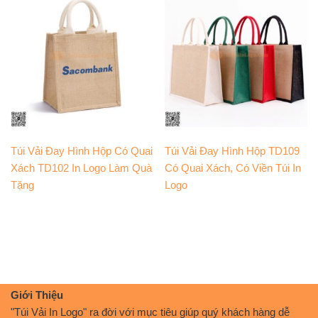
Túi Vải Đay Hình Hộp Có Quai
Túi Vải Đay Hình Hộp TD109
Xách TD102 In Logo Làm Quà
Có Quai Xách, Có Viền Túi In
Tặng
Logo
Giới Thiệu
"Túi Vải In Logo" ra đời với mục tiêu giúp quý khách hàng dễ