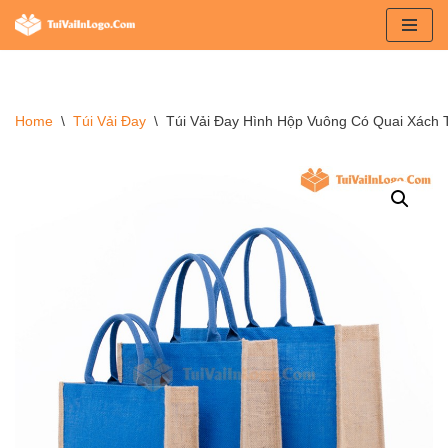
Chuyển
tới
nội
Home
\
Túi Vải Đay
\
Túi Vải Đay Hình Hộp Vuông Có Quai Xách 
dung