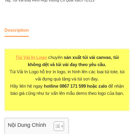
Tag:
Túi Vải Đay Hình Hộp Vuông Có Quai Xách TD113
Description
Túi Vải In Logo
chuyên
sản xuất
túi vải canvas
, túi
không dệt và túi vải đay theo yêu cầu.
Túi Vải In Logo hỗ trợ in logo, in hình lên các loại túi tote, túi
vải đựng quà tặng và túi sợi đay.
Hãy liên hệ ngay
hotline 0867 171 599 hoặc
zalo
để nhận
báo giá cũng như tư vấn lên mẫu demo theo logo của bạn.
Nội Dung Chính